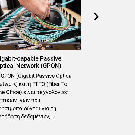
›
igabit-capable Passive
Κατασκευή 
ptical Network (GPON)
 GPON (Gigabit Passive Optical
Η Εταιρεία μα
etwork) και η FTTO (Fiber To
κατασκευή κα
he Office) είναι τεχνολογίες
Computer / Da
πτικών ινών που
παρέχοντας τ
ρησιμοποιούνται για τη
εργασίες: Μελ
ετάδοση δεδομένων, ...
Σχεδιασμός Ανά