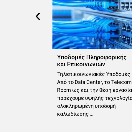
‹
Υποδομές Πληροφορικής
ά
και Επικοινωνιών
ργα που
Τηλεπικοινωνιακές Υποδομές
ιασμό, την
Από το Data Center, το Telecom
γκατάσταση,
Room ως και την θέση εργασί
η συστημάτων
παρέχουμε υψηλής τεχνολογί
υπηρετούν
ολοκληρωμένη υποδομή
ρικές ...
καλωδίωσης ...