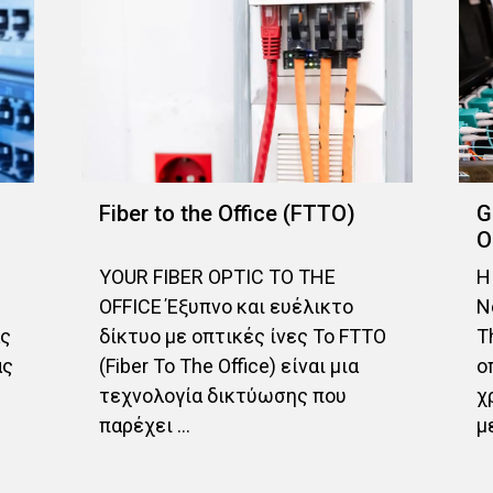
Fiber to the Office (FTTO)
G
O
YOUR FIBER OPTIC TO THE
Η
OFFICE Έξυπνο και ευέλικτο
N
ας
δίκτυο με οπτικές ίνες Το FTTO
T
ας
(Fiber To The Office) είναι μια
ο
τεχνολογία δικτύωσης που
χ
παρέχει ...
μ