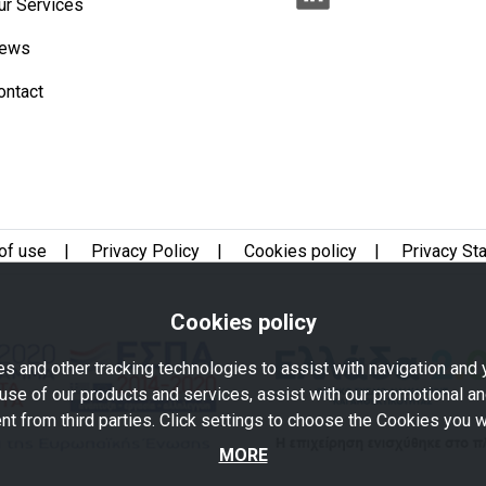
ur Services
ews
ontact
of use
|
Privacy Policy
|
Cookies policy
|
Privacy St
Cookies policy
s and other tracking technologies to assist with navigation and y
use of our products and services, assist with our promotional an
nt from third parties. Click settings to choose the Cookies you w
MORE