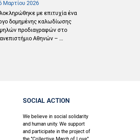
6 Μαρτίου 2026
25 Φεβρουαρί
λοκληρώθηκε με επιτυχία ένα
Ολοκληρώσαμ
ργο δομημένης καλωδίωσης
εξοπλισμένο D
ψηλών προδιαγραφών στο
σχεδιασμένο 
ανεπιστήμιο Αθηνών – ...
διαθεσιμότητ
και ...
SOCIAL ACTION
We believe in social solidarity
and human unity. We support
and participate in the project of
the "Collective March of Love".