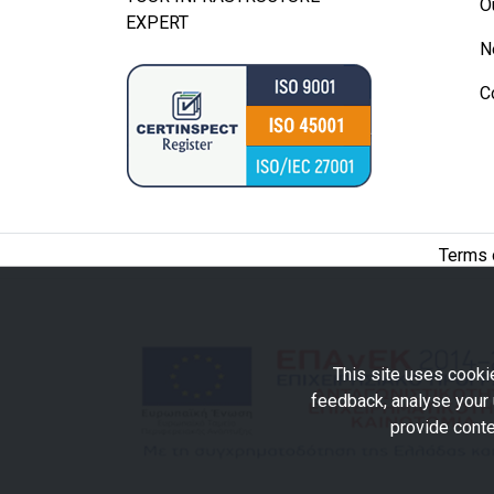
O
EXPERT
N
C
Terms 
This site uses cookie
feedback, analyse your 
provide conte