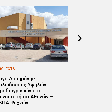
›
ROJECTS
PROJECTS
ργο Δομημένης
Ολοκλήρωση
αλωδίωσης Υψηλών
Room Υψηλή
ροδιαγραφών στο
Διαθεσιμότη
ανεπιστήμιο Αθηνών –
Επεκτασιμό
ΚΠΑ Ψαχνών