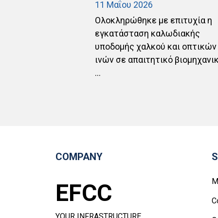
11 Μαΐου 2026
ployees'
Ολοκληρώθηκε με επιτυχία η
rking at height
εγκατάσταση καλωδιακής
ns aerial
υποδομής χαλκού και οπτικών
ινών σε απαιτητικό βιομηχανι
...
COMPANY
S
M
EFCC
C
YOUR INFRASTRUCTURE