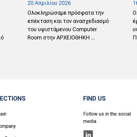
20 Απριλίου 2026
1
Ολοκληρώσαμε πρόσφατα την
Ο
επέκταση και τον ανασχεδιασμό
έ
του υφιστάμενου Computer
υ
κό
Room στην ΑΡΧΕΙΟΘΗΚΗ ...
Π
ECTIONS
FIND US
ain
Follow us in the social
media
ompany