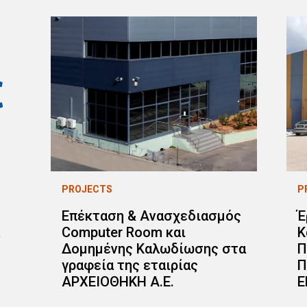
PROJECTS
P
Επέκταση & Ανασχεδιασμός
Έ
Computer Room και
Κ
Δομημένης Καλωδίωσης στα
Π
γραφεία της εταιρίας
Π
ΑΡΧΕΙΟΘΗΚΗ Α.Ε.
Ε