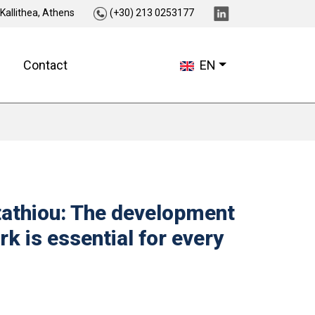
 Kallithea, Athens
(+30) 213 0253177
Contact
EN
tathiou: The development
rk is essential for every