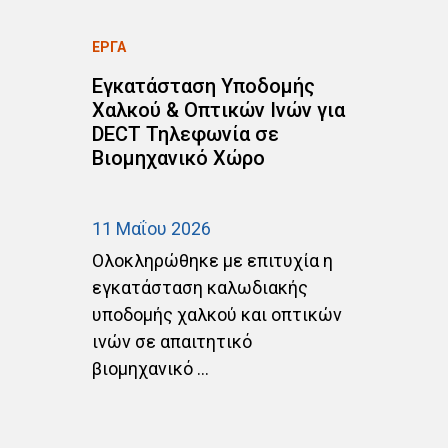
ΕΡΓΑ
ΕΡ
Εγκατάσταση Υποδομής
Ε
Χαλκού & Οπτικών Ινών για
C
DECT Τηλεφωνία σε
Δ
Βιομηχανικό Χώρο
σ
Α
11 Μαΐου 2026
20
Ολοκληρώθηκε με επιτυχία η
Ο
εγκατάσταση καλωδιακής
ε
αι
υποδομής χαλκού και οπτικών
α
.
ινών σε απαιτητικό
C
βιομηχανικό ...
ΑΡ