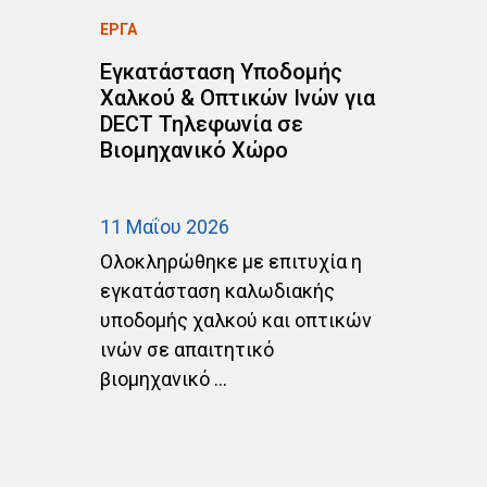
ΕΡΓΑ
ΕΡ
ν
Εγκατάσταση Υποδομής
Ε
Χαλκού & Οπτικών Ινών για
C
DECT Τηλεφωνία σε
Δ
Βιομηχανικό Χώρο
σ
Α
11 Μαΐου 2026
20
ών
Ολοκληρώθηκε με επιτυχία η
Ο
εγκατάσταση καλωδιακής
ε
υποδομής χαλκού και οπτικών
α
ινών σε απαιτητικό
C
βιομηχανικό ...
ΑΡ