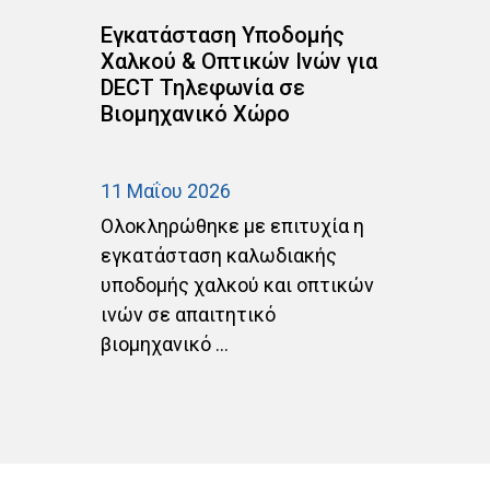
ν
Εγκατάσταση Υποδομής
Ε
Χαλκού & Οπτικών Ινών για
C
DECT Τηλεφωνία σε
Δ
Βιομηχανικό Χώρο
σ
Α
11 Μαΐου 2026
20
ών
Ολοκληρώθηκε με επιτυχία η
Ο
εγκατάσταση καλωδιακής
ε
υποδομής χαλκού και οπτικών
α
ινών σε απαιτητικό
C
βιομηχανικό ...
ΑΡ