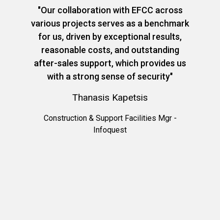
"Our collaboration with EFCC across
"Expe
, the
various projects serves as a benchmark
speed
ct and
for us, driven by exceptional results,
positi
ship..."
reasonable costs, and outstanding
after-sales support, which provides us
with a strong sense of security"
ICT Se
Thanasis Kapetsis
Construction & Support Facilities Mgr -
Infoquest