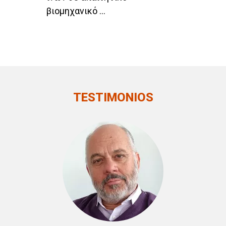
βιομηχανικό ...
ΑΡ
TESTIMONIOS