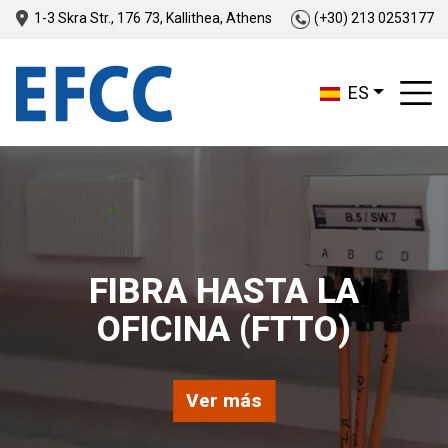
1-3 Skra Str., 176 73, Kallithea, Athens
(+30) 213 0253177
ES
FIBRA HASTA LA
OFICINA (FTTO)
Ver más