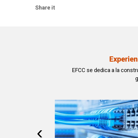
Share it
Experien
EFCC se dedica a la constru
g
‹