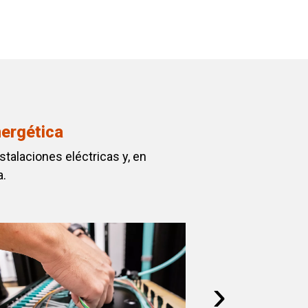
nergética
stalaciones eléctricas y, en
a.
›