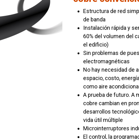
Estructura de red simpl
de banda
Instalación rápida y se
60% del volumen del ca
el edificio)
Sin problemas de puesta
electromagnéticas
No hay necesidad de a
espacio, costo, energí
como aire acondiciona
A prueba de futuro. A
cobre cambian en prom
desarrollos tecnológico
vida útil múltiple
Microinterruptores indu
El control, la programa