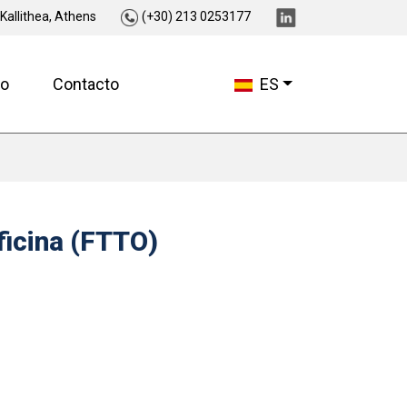
 Kallithea, Athens
(+30) 213 0253177
o
Contacto
ES
oficina (FTTO)