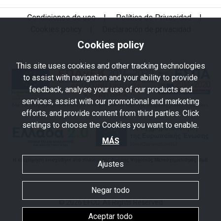
Condiciones de uso
|
Política de Privacidad
|
Cookies policy
|
Declaración de privacidad
Cookies policy
This site uses cookies and other tracking technologies
to assist with navigation and your ability to provide
feedback, analyse your use of our products and
services, assist with our promotional and marketing
efforts, and provide content from third parties. Click
settings to choose the Cookies you want to enable.
MÁS
Ajustes
Negar todo
© 2026 EFCC. All Rights Reserved
Powered by
MayaGraphics
Aceptar todo